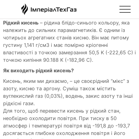
Рідкий кисень
– рідина блідо-синього кольору, яка
належить до сильних парамагнетиків. Є одним із
чотирьох агрегатних станів кисню. Він має питому
густину 1,141 г/см3 і має помірно кріогенні
властивості з точкою замерзання 50,5 K (-222,65 C) і
точкою кипіння 90.188 K (-182,96 C).
Як виходить рідкий кисень?
Кисень, яким ми дихаємо, – це своєрідний “мікс” з
азоту, кисню та аргону. Суміш також містить
вуглекислий газ (0,03%), водень, закис азоту та інші
рідкісні гази.
Для того, щоб перевести кисень у рідкий стан,
необхідно охолодити повітря. При тиску в 50
атмосфер і температурі повітря від -191,8 до -193,7
досягається глибоке охолодження повітря і його