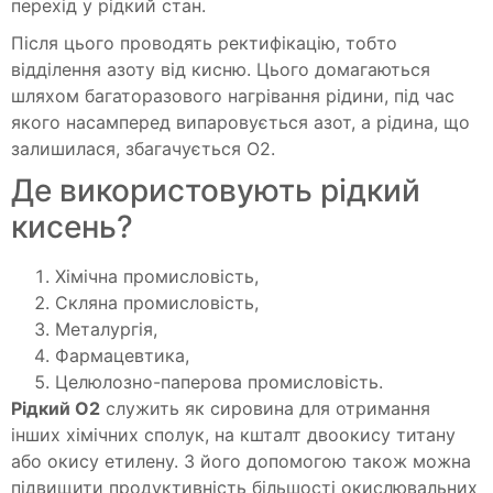
перехід у рідкий стан.
Після цього проводять ректифікацію, тобто
відділення азоту від кисню. Цього домагаються
шляхом багаторазового нагрівання рідини, під час
якого насамперед випаровується азот, а рідина, що
залишилася, збагачується О2.
Де використовують рідкий
кисень?
Хімічна промисловість,
Скляна промисловість,
Металургія,
Фармацевтика,
Целюлозно-паперова промисловість.
Рідкий О2
служить як сировина для отримання
інших хімічних сполук, на кшталт двоокису титану
або окису етилену. З його допомогою також можна
підвищити продуктивність більшості окислювальних